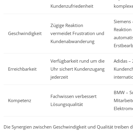
Kundenzufriedenheit
komplexe
Siemens –
Zügige Reaktion
Reaktion
Geschwindigkeit
vermeidet Frustration und
automatis
Kundenabwanderung
Erstbear
Verfügbarkeit rund um die
Adidas – 
Erreichbarkeit
Uhr sichert Kundenzugang
Kundench
jederzeit
internati
BMW – Sc
Fachwissen verbessert
Kompetenz
Mitarbeit
Lösungsqualität
Elektromo
Die Synergien zwischen Geschwindigkeit und Qualität treiben 