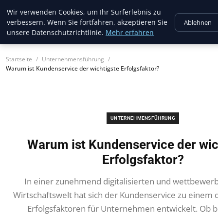
Amazon Aquatics
Wir verwenden Cookies, um Ihr Surferlebnis zu
verbessern. Wenn Sie fortfahren, akzeptieren Sie
Ablehnen
unsere Datenschutzrichtlinie.
Mehr erfahren
Startseite
Unternehmensführung
Warum ist Kundenservice der wichtigste Erfolgsfaktor?
UNTERNEHMENSFÜHRUNG
Warum ist Kundenservice der wic
Erfolgsfaktor?
In einer zunehmend digitalisierten und wettbewer
Wirtschaftswelt hat sich der Kundenservice zu einem 
Erfolgsfaktoren für Unternehmen entwickelt. Ob b