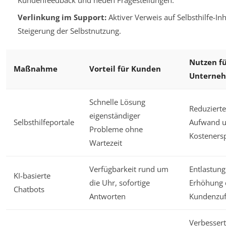
Verlinkung im Support:
Aktiver Verweis auf Selbsthilfe-Inh
Steigerung der Selbstnutzung.
Nutzen f
Maßnahme
Vorteil für Kunden
Unterne
Schnelle Lösung
Reduzierte
eigenständiger
Selbsthilfeportale
Aufwand 
Probleme ohne
Kosteners
Wartezeit
Verfügbarkeit rund um
Entlastung
KI-basierte
die Uhr, sofortige
Erhöhung 
Chatbots
Antworten
Kundenzuf
Verbesser