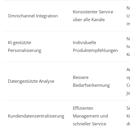
N
Konsistenter Service
Omnichannel Integration
U
über alle Kanäle
i
N
KI-gestützte
Individuelle
h
Personalisierung
Produktempfehlungen
K
A
Bessere
o
Datengestützte Analyse
Bedarfserkennung
C
J
Effizientes
S
Kundendatenzentralisierung
Management und
K
schneller Service
d