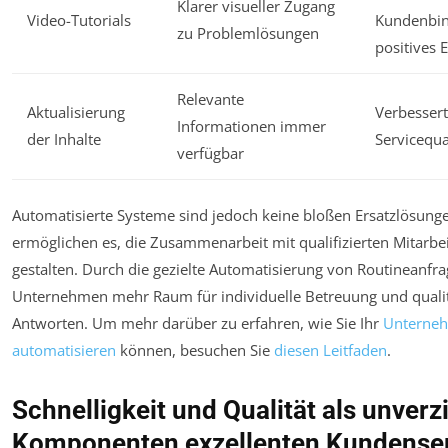
Klarer visueller Zugang
Video-Tutorials
Kundenbin
zu Problemlösungen
positives 
Relevante
Aktualisierung
Verbesser
Informationen immer
der Inhalte
Servicequa
verfügbar
Automatisierte Systeme sind jedoch keine bloßen Ersatzlösung
ermöglichen es, die Zusammenarbeit mit qualifizierten Mitarbeit
gestalten. Durch die gezielte Automatisierung von Routineanfr
Unternehmen mehr Raum für individuelle Betreuung und qualit
Antworten. Um mehr darüber zu erfahren, wie Sie Ihr
Unterneh
automatisieren
können, besuchen Sie
diesen Leitfaden
.
Schnelligkeit und Qualität als unverz
Komponenten exzellenten Kundense