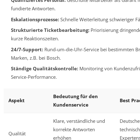
Qualifiziertes Personal:
Geschulte Mitarbeiter als Garant f
fundierte Antworten.
Eskalationsprozesse:
Schnelle Weiterleitung schwieriger Fä
Strukturierte Ticketbearbeitung:
Priorisierung dringende
kurze Reaktionszeiten.
24/7-Support:
Rund-um-die-Uhr-Service bei bestimmten B
Marken, z.B. bei Bosch.
Ständige Qualitätskontrolle:
Monitoring von Kundenzufri
Service-Performance.
Bedeutung für den
Aspekt
Best Pra
Kundenservice
Klare, verständliche und
Deutsche
korrekte Antworten
technisch
Qualität
erhöhen
Experten