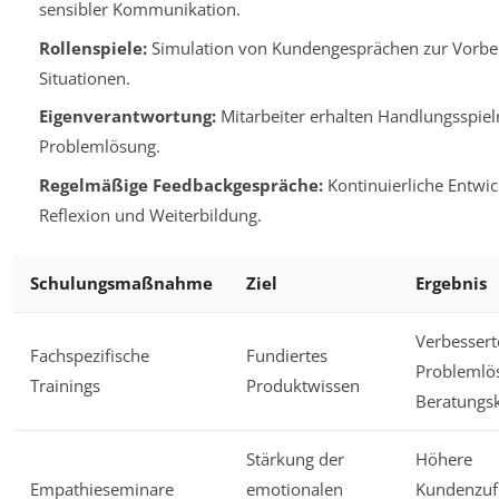
sensibler Kommunikation.
Rollenspiele:
Simulation von Kundengesprächen zur Vorber
Situationen.
Eigenverantwortung:
Mitarbeiter erhalten Handlungsspiel
Problemlösung.
Regelmäßige Feedbackgespräche:
Kontinuierliche Entwi
Reflexion und Weiterbildung.
Schulungsmaßnahme
Ziel
Ergebnis
Verbessert
Fachspezifische
Fundiertes
Problemlö
Trainings
Produktwissen
Beratungs
Stärkung der
Höhere
Empathieseminare
emotionalen
Kundenzuf