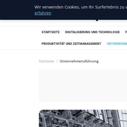
Wir verwenden Cookies, um Ihr Surferlebnis zu v
Amazon Aquatic
erfahren
STARTSEITE
DIGITALISIERUNG UND TECHNOLOGIE
PRODUKTIVITÄT UND ZEITMANAGEMENT
UNTERNEHM
Startseite
Unternehmensführung