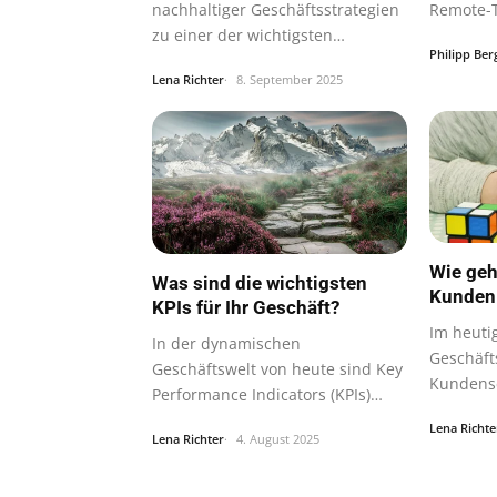
nachhaltiger Geschäftsstrategien
Remote-T
zu einer der wichtigsten…
Bedeutu
Philipp Ber
Lena Richter
8. September 2025
Wie geh
Was sind die wichtigsten
Kunden 
KPIs für Ihr Geschäft?
Im heuti
In der dynamischen
Geschäfts
Geschäftswelt von heute sind Key
Kundense
Performance Indicators (KPIs)
oder spä
unverzichtbare…
Lena Richte
Lena Richter
4. August 2025