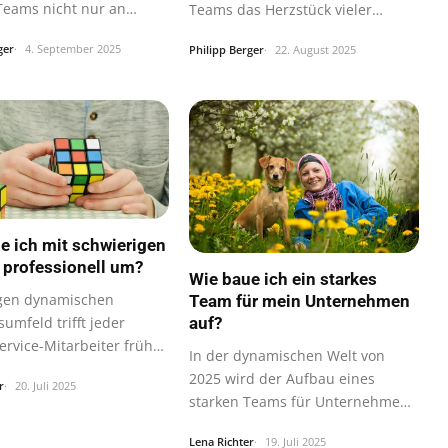
eams nicht nur an
Teams das Herzstück vieler
ng…
globaler…
ger
4. September 2025
Philipp Berger
22. August 2025
e ich mit schwierigen
professionell um?
Wie baue ich ein starkes
gen dynamischen
Team für mein Unternehmen
auf?
umfeld trifft jeder
rvice-Mitarbeiter früher
In der dynamischen Welt von
ter…
2025 wird der Aufbau eines
r
20. Juli 2025
starken Teams für Unternehmen
immer…
Lena Richter
19. Juli 2025