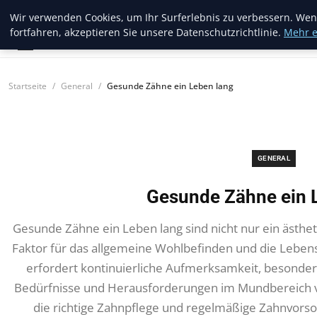
Amazon Aquatics
Wir verwenden Cookies, um Ihr Surferlebnis zu verbessern. Wen
fortfahren, akzeptieren Sie unsere Datenschutzrichtlinie.
Mehr e
Startseite
General
Gesunde Zähne ein Leben lang
GENERAL
Gesunde Zähne ein 
Gesunde Zähne ein Leben lang sind nicht nur ein ästhet
Faktor für das allgemeine Wohlbefinden und die Lebens
erfordert kontinuierliche Aufmerksamkeit, besonde
Bedürfnisse und Herausforderungen im Mundbereich v
die richtige Zahnpflege und regelmäßige Zahnvorso