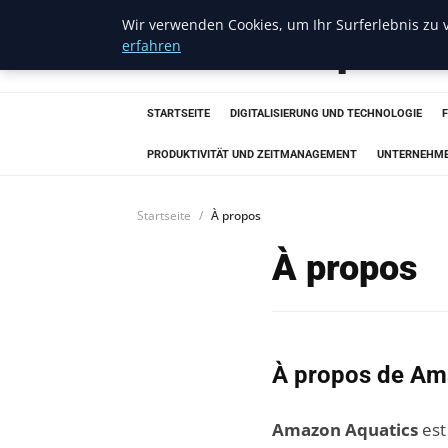
Wir verwenden Cookies, um Ihr Surferlebnis zu v
Amazon Aquatic
erfahren
STARTSEITE
DIGITALISIERUNG UND TECHNOLOGIE
PRODUKTIVITÄT UND ZEITMANAGEMENT
UNTERNEHM
Startseite
À propos
À propos
À propos de Am
Amazon Aquatics
est