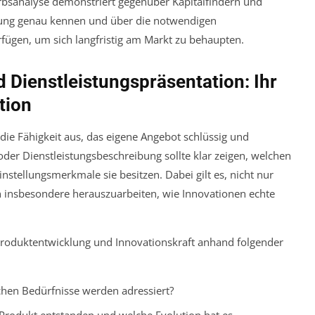
erbsanalyse demonstriert gegenüber Kapitalfindern und
bung genau kennen und über die notwendigen
fügen, um sich langfristig am Markt zu behaupten.
 Dienstleistungspräsentation: Ihr
tion
 die Fähigkeit aus, das eigene Angebot schlüssig und
oder Dienstleistungsbeschreibung sollte klar zeigen, welchen
nstellungsmerkmale sie besitzen. Dabei gilt es, nicht nur
n insbesondere herauszuarbeiten, wie Innovationen echte
Produktentwicklung und Innovationskraft anhand folgender
schen Bedürfnisse werden adressiert?
s Produkt entstanden und welche Evolution hat es