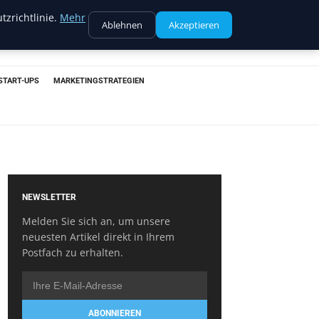
tzrichtlinie.
Mehr
Ablehnen
Akzeptieren
START-UPS
MARKETINGSTRATEGIEN
NEWSLETTER
Melden Sie sich an, um unsere
neuesten Artikel direkt in Ihrem
Postfach zu erhalten.
ABONNIEREN