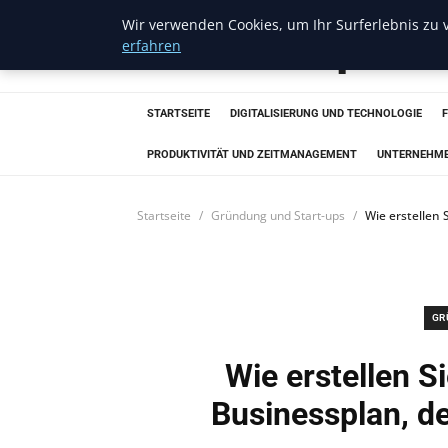
Wir verwenden Cookies, um Ihr Surferlebnis zu v
Amazon Aquatic
erfahren
STARTSEITE
DIGITALISIERUNG UND TECHNOLOGIE
PRODUKTIVITÄT UND ZEITMANAGEMENT
UNTERNEHM
Startseite
Gründung und Start-ups
Wie erstellen
GR
Wie erstellen 
Businessplan, de