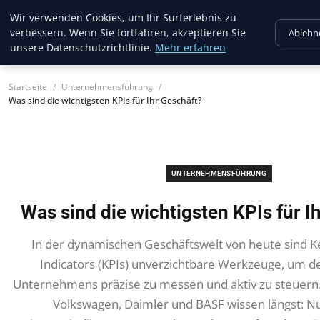
Amazon Aquatics
Wir verwenden Cookies, um Ihr Surferlebnis zu
verbessern. Wenn Sie fortfahren, akzeptieren Sie
Ablehn
unsere Datenschutzrichtlinie.
Mehr erfahren
Startseite
Unternehmensführung
Was sind die wichtigsten KPIs für Ihr Geschäft?
UNTERNEHMENSFÜHRUNG
Was sind die wichtigsten KPIs für I
In der dynamischen Geschäftswelt von heute sind 
Indicators (KPIs) unverzichtbare Werkzeuge, um de
Unternehmens präzise zu messen und aktiv zu steuer
Volkswagen, Daimler und BASF wissen längst: N