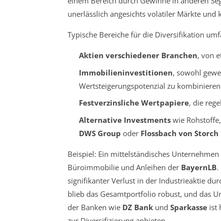
einem Bereich durch Gewinne in anderen Segm
unerlässlich angesichts volatiler Märkte un
Typische Bereiche für die Diversifikation umf
Aktien verschiedener Branchen
, von 
Immobilieninvestitionen
, sowohl gewer
Wertsteigerungspotenzial zu kombinieren
Festverzinsliche Wertpapiere
, die reg
Alternative Investments
wie Rohstoffe,
DWS Group
oder
Flossbach von Storch
Beispiel: Ein mittelständisches Unternehmen 
Büroimmobilie und Anleihen der
BayernLB
.
signifikanter Verlust in der Industrieaktie 
blieb das Gesamtportfolio robust, und das Un
der Banken wie
DZ Bank
und
Sparkasse
ist 
zur Diversifizierung anbieten.