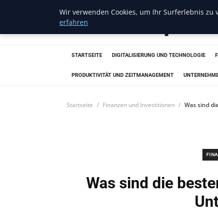
Wir verwenden Cookies, um Ihr Surferlebnis zu v
Amazon Aquatic
erfahren
STARTSEITE
DIGITALISIERUNG UND TECHNOLOGIE
PRODUKTIVITÄT UND ZEITMANAGEMENT
UNTERNEHM
Startseite
Finanzen und Investitionen
Was sind di
FIN
Was sind die besten
Un