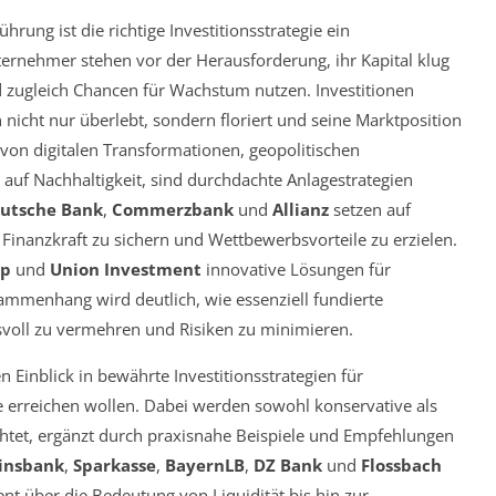
ung ist die richtige Investitionsstrategie ein
ternehmer stehen vor der Herausforderung, ihr Kapital klug
d zugleich Chancen für Wachstum nutzen. Investitionen
cht nur überlebt, sondern floriert und seine Marktposition
 von digitalen Transformationen, geopolitischen
uf Nachhaltigkeit, sind durchdachte Anlagestrategien
utsche Bank
,
Commerzbank
und
Allianz
setzen auf
m Finanzkraft zu sichern und Wettbewerbsvorteile zu erzielen.
up
und
Union Investment
innovative Lösungen für
mmenhang wird deutlich, wie essenziell fundierte
gsvoll zu vermehren und Risiken zu minimieren.
n Einblick in bewährte Investitionsstrategien für
 erreichen wollen. Dabei werden sowohl konservative als
tet, ergänzt durch praxisnahe Beispiele und Empfehlungen
insbank
,
Sparkasse
,
BayernLB
,
DZ Bank
und
Flossbach
t über die Bedeutung von Liquidität bis hin zur