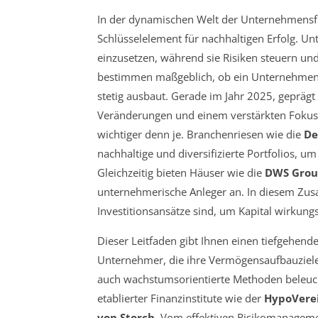
In der dynamischen Welt der Unternehmensführ
Schlüsselelement für nachhaltigen Erfolg. Un
einzusetzen, während sie Risiken steuern un
bestimmen maßgeblich, ob ein Unternehmen ni
stetig ausbaut. Gerade im Jahr 2025, geprägt
Veränderungen und einem verstärkten Fokus a
wichtiger denn je. Branchenriesen wie die
De
nachhaltige und diversifizierte Portfolios, u
Gleichzeitig bieten Häuser wie die
DWS Gro
unternehmerische Anleger an. In diesem Zusa
Investitionsansätze sind, um Kapital wirkun
Dieser Leitfaden gibt Ihnen einen tiefgehende
Unternehmer, die ihre Vermögensaufbauziele
auch wachstumsorientierte Methoden beleuch
etablierter Finanzinstitute wie der
HypoVere
von Storch
. Vom effektiven Risikomanagemen