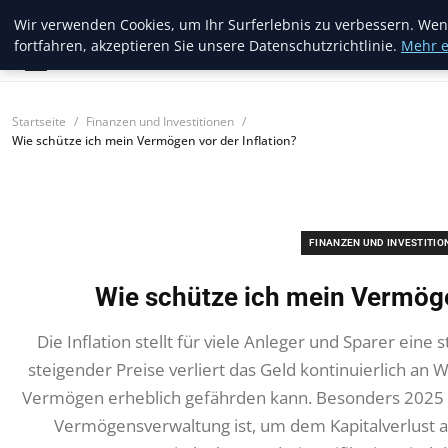
Amazon Aquatics
Wir verwenden Cookies, um Ihr Surferlebnis zu verbessern. Wen
fortfahren, akzeptieren Sie unsere Datenschutzrichtlinie.
Mehr e
Startseite
Finanzen und Investitionen
Wie schütze ich mein Vermögen vor der Inflation?
FINANZEN UND INVESTITIO
Wie schütze ich mein Vermögen
Die Inflation stellt für viele Anleger und Sparer eine
steigender Preise verliert das Geld kontinuierlich an 
Vermögen erheblich gefährden kann. Besonders 2025 ze
Vermögensverwaltung ist, um dem Kapitalverlust ak